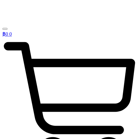
฿
0
0