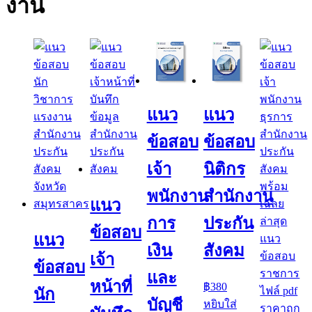
งาน
แนว
แนว
ข้อสอบ
ข้อสอบ
เจ้า
นิติกร
พนักงาน
สำนักงาน
แนว
การ
ประกัน
ข้อสอบ
แนว
เงิน
สังคม
เจ้า
ข้อสอบ
และ
หน้าที่
฿
380
นัก
บัญชี
หยิบใส่