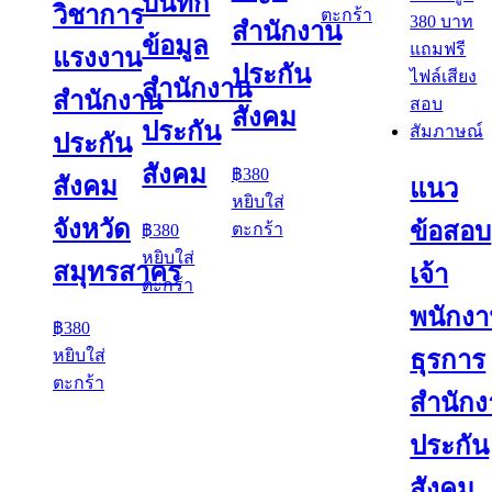
บันทึก
วิชาการ
ตะกร้า
สำนักงาน
ข้อมูล
แรงงาน
ประกัน
สำนักงาน
สำนักงาน
สังคม
ประกัน
ประกัน
สังคม
฿
380
สังคม
แนว
หยิบใส่
จังหวัด
ข้อสอบ
ตะกร้า
฿
380
หยิบใส่
สมุทรสาคร
เจ้า
ตะกร้า
พนักง
฿
380
ธุรการ
หยิบใส่
ตะกร้า
สำนัก
ประกัน
สังคม