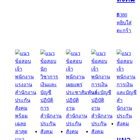
฿
380
หยิบใส่
ตะกร้า