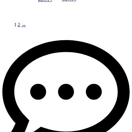
1
2
→