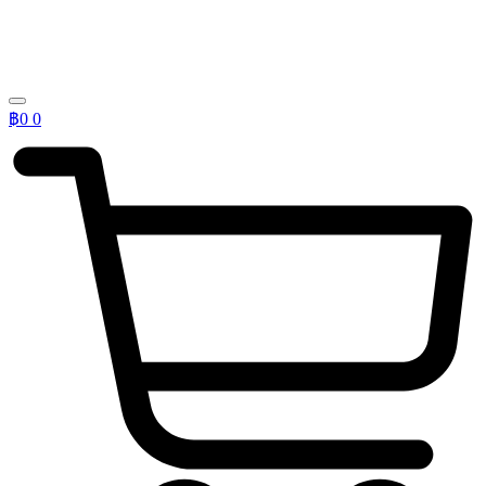
฿
0
0