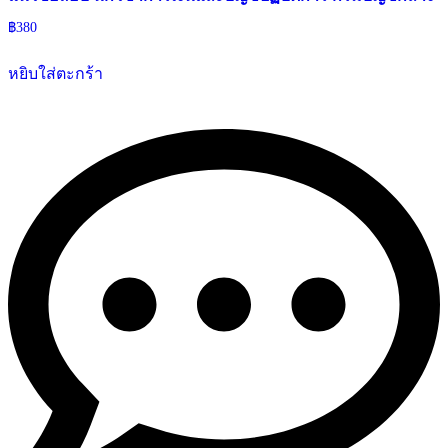
฿
380
หยิบใส่ตะกร้า