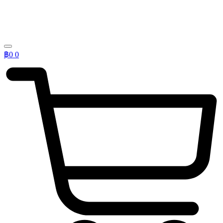
฿
0
0