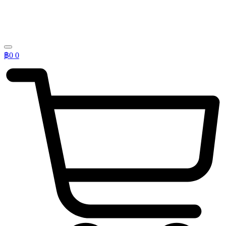
฿
0
0