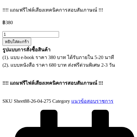
!!!! แถมฟรีไฟล์เสียงเทคนิคการสอบสัมภาษณ์ !!!
฿
380
จำนวน
หยิบใส่ตะกร้า
แนว
รูปแบบการสั่งชื้อสินค้า
ข้อสอบ
(1). แบบ e-book ราคา 380 บาท ได้รับภายใน 5-20 นาที
นัก
(2). แบบหนังสือ ราคา 680 บาท ส่งฟรีด่วนพิเศษ 2-3 วัน
พัฒนา
สังคม
สำนักงาน
!!!! แถมฟรีไฟล์เสียงเทคนิคการสอบสัมภาษณ์ !!!
พมจ.นครราชสีมา
ชิ้น
SKU
Sheet88-26-04-275
Category
แนวข้อสอบราชการ