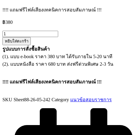
!!!! แถมฟรีไฟล์เสียงเทคนิคการสอบสัมภาษณ์ !!!
฿
380
จำนวน
หยิบใส่ตะกร้า
แนว
รูปแบบการสั่งชื้อสินค้า
ข้อสอบ
(1). แบบ e-book ราคา 380 บาท ได้รับภายใน 5-20 นาที
นัก
(2). แบบหนังสือ ราคา 680 บาท ส่งฟรีด่วนพิเศษ 2-3 วัน
วิชาการ
ศึกษา
มหาวิทยาลัย
!!!! แถมฟรีไฟล์เสียงเทคนิคการสอบสัมภาษณ์ !!!
การ
กีฬา
SKU
Sheet88-26-05-242
Category
แนวข้อสอบราชการ
แห่ง
ชาติ
ชิ้น