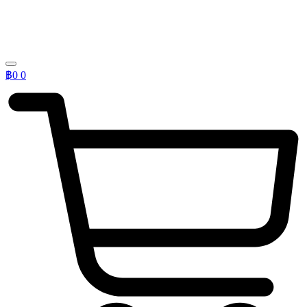
฿
0
0