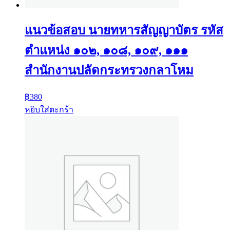
แนวข้อสอบ นายทหารสัญญาบัตร รหัส
ตำแหน่ง ๑๐๒, ๑๐๘, ๑๐๙, ๑๑๑
สำนักงานปลัดกระทรวงกลาโหม
฿
380
หยิบใส่ตะกร้า