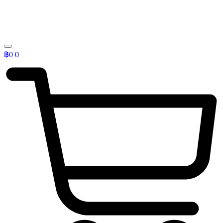
฿
0
0