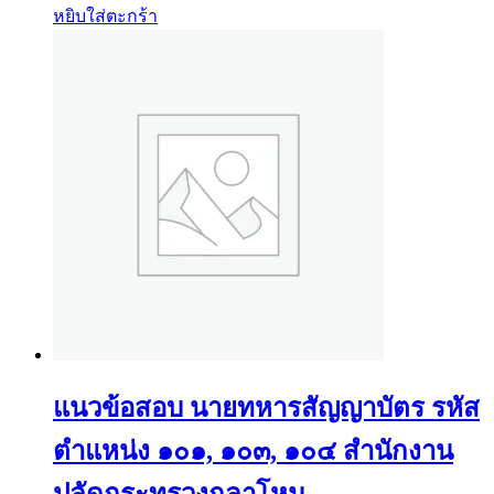
หยิบใส่ตะกร้า
แนวข้อสอบ นายทหารสัญญาบัตร รหัส
ตำแหน่ง ๑๐๑, ๑๐๓, ๑๐๔ สำนักงาน