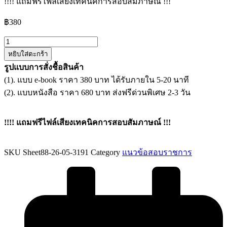
!!!! แถมฟรีไฟล์เสียงเทคนิคการสอบสัมภาษณ์ !!!
฿
380
จำนวน
หยิบใส่ตะกร้า
แนว
รูปแบบการสั่งชื้อสินค้า
ข้อสอบ
(1). แบบ e-book ราคา 380 บาท ได้รับภายใน 5-20 นาที
บรรณารักษ์
(2). แบบหนังสือ ราคา 680 บาท ส่งฟรีด่วนพิเศษ 2-3 วัน
สำนักงาน
ส่ง
เสริม
!!!! แถมฟรีไฟล์เสียงเทคนิคการสอบสัมภาษณ์ !!!
การ
เรียน
SKU
Sheet88-26-05-3191
Category
แนวข้อสอบราชการ
รู้
ประจำ
กรุงเทพมหานคร
ชิ้น