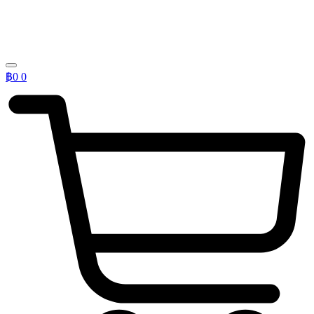
฿
0
0