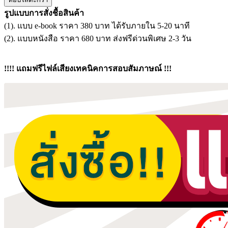
แนว
รูปแบบการสั่งชื้อสินค้า
ข้อสอบ
(1). แบบ e-book ราคา 380 บาท ได้รับภายใน 5-20 นาที
เจ้า
(2). แบบหนังสือ ราคา 680 บาท ส่งฟรีด่วนพิเศษ 2-3 วัน
พนักงาน
การ
เงิน
!!!! แถมฟรีไฟล์เสียงเทคนิคการสอบสัมภาษณ์ !!!
และ
บัญชี
โรง
พยาบาล
ราชวิถี
ชิ้น