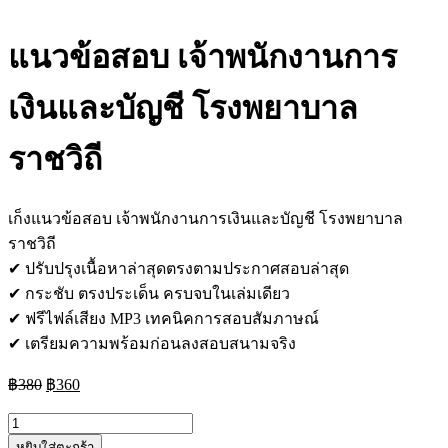
แนวข้อสอบ เจ้าพนักงานการ
เงินและบัญชี โรงพยาบาล
ราชวิถี
เก็งแนวข้อสอบ เจ้าพนักงานการเงินและบัญชี โรงพยาบาล
ราชวิถี
✔ ปรับปรุงเนื้อหาล่าสุดตรงตามประกาศสอบล่าสุด
✔ กระชับ ตรงประเด็น ครบจบในเล่มเดียว
✔ ฟรีไฟล์เสียง MP3 เทคนิคการสอบสัมภาษณ์
✔ เตรียมความพร้อมก่อนลงสอบสนามจริง
Original
Current
฿
380
฿
360
price
price
was:
is:
จำนวน
฿380.
฿360.
หยิบใส่ตะกร้า