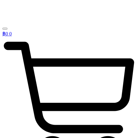
฿
0
0