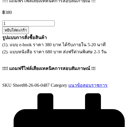
!!!! แถมฟรีไฟล์เสียงเทคนิคการสอบสัมภาษณ์ !!!
฿
380
จำนวน
หยิบใส่ตะกร้า
แนว
รูปแบบการสั่งชื้อสินค้า
ข้อสอบ
(1). แบบ e-book ราคา 380 บาท ได้รับภายใน 5-20 นาที
เจ้า
(2). แบบหนังสือ ราคา 680 บาท ส่งฟรีด่วนพิเศษ 2-3 วัน
พนักงาน
ธุรการ
สำนักงาน
!!!! แถมฟรีไฟล์เสียงเทคนิคการสอบสัมภาษณ์ !!!
คุม
ประพฤติ
SKU
Sheet88-26-06-0487
Category
แนวข้อสอบราชการ
จังหวัด
ยโสธร
ชิ้น