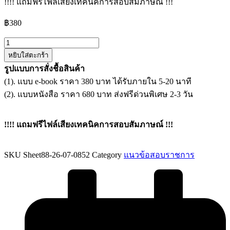
!!!! แถมฟรีไฟล์เสียงเทคนิคการสอบสัมภาษณ์ !!!
฿
380
จำนวน
หยิบใส่ตะกร้า
แนว
รูปแบบการสั่งชื้อสินค้า
ข้อสอบ
(1). แบบ e-book ราคา 380 บาท ได้รับภายใน 5-20 นาที
เจ้า
(2). แบบหนังสือ ราคา 680 บาท ส่งฟรีด่วนพิเศษ 2-3 วัน
พนักงาน
ธุรการ
สำนักงาน
!!!! แถมฟรีไฟล์เสียงเทคนิคการสอบสัมภาษณ์ !!!
ประมง
จังหวัด
SKU
Sheet88-26-07-0852
Category
แนวข้อสอบราชการ
กำแพงเพชร
กรม
ประมง
ชิ้น