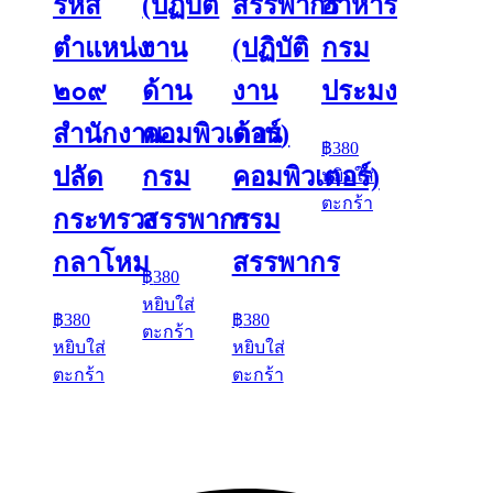
รหัส
(ปฏิบัติ
สรรพากร
อาหาร
ตำแหน่ง
งาน
(ปฏิบัติ
กรม
๒๐๙
ด้าน
งาน
ประมง
สำนักงาน
คอมพิวเตอร์)
ด้าน
฿
380
ปลัด
กรม
คอมพิวเตอร์)
หยิบใส่
ตะกร้า
กระทรวง
สรรพากร
กรม
กลาโหม
สรรพากร
฿
380
หยิบใส่
฿
380
฿
380
ตะกร้า
หยิบใส่
หยิบใส่
ตะกร้า
ตะกร้า