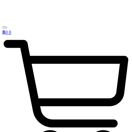
฿
0
0