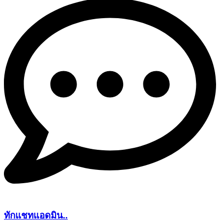
ทักแชทแอดมิน..