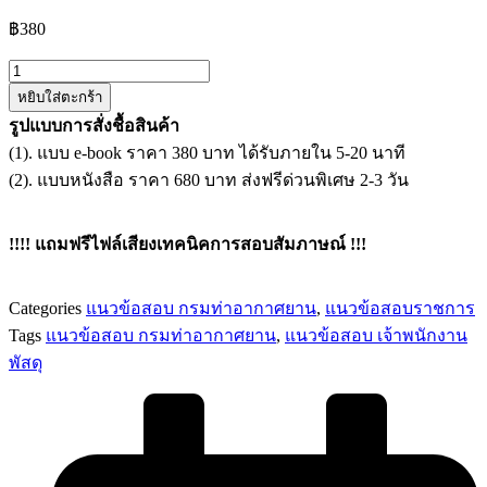
฿
380
จำนวน
หยิบใส่ตะกร้า
แนว
รูปแบบการสั่งชื้อสินค้า
ข้อสอบ
(1). แบบ e-book ราคา 380 บาท ได้รับภายใน 5-20 นาที
เจ้า
(2). แบบหนังสือ ราคา 680 บาท ส่งฟรีด่วนพิเศษ 2-3 วัน
พนักงาน
พัสดุ
ปฏิบัติ
!!!! แถมฟรีไฟล์เสียงเทคนิคการสอบสัมภาษณ์ !!!
งาน
กรมท่า
Categories
แนวข้อสอบ กรมท่าอากาศยาน
,
แนวข้อสอบราชการ
อากาศยาน
Tags
แนวข้อสอบ กรมท่าอากาศยาน
,
แนวข้อสอบ เจ้าพนักงาน
ชิ้น
พัสดุ