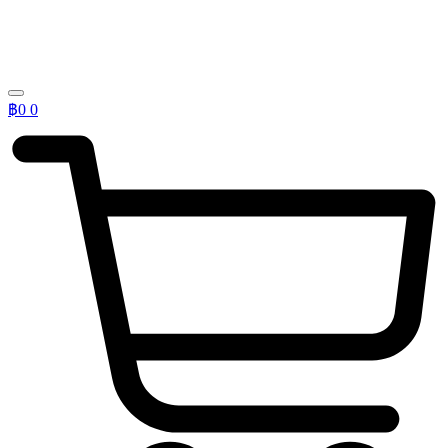
฿
0
0