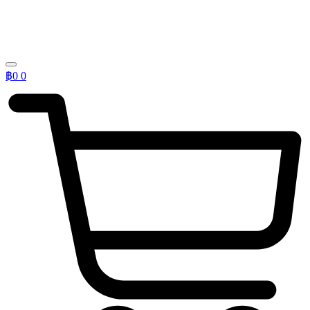
฿
0
0