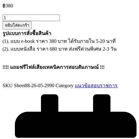
฿
380
จำนวน
หยิบใส่ตะกร้า
แนว
รูปแบบการสั่งชื้อสินค้า
ข้อสอบ
(1). แบบ e-book ราคา 380 บาท ได้รับภายใน 5-20 นาที
พนักงาน
(2). แบบหนังสือ ราคา 680 บาท ส่งฟรีด่วนพิเศษ 2-3 วัน
คอมพิวเตอร์
กรม
พัฒนา
!!!! แถมฟรีไฟล์เสียงเทคนิคการสอบสัมภาษณ์ !!!
สังคม
และ
SKU
Sheet88-26-05-2990
Category
แนวข้อสอบราชการ
สวัสดิการ
ชิ้น