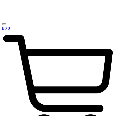
฿
0
0