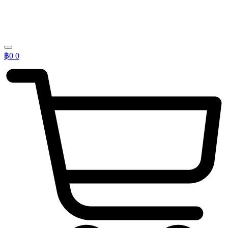
฿
0
0