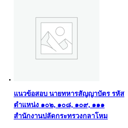
แนวข้อสอบ นายทหารสัญญาบัตร รหัส
ตำแหน่ง ๑๐๒, ๑๐๘, ๑๐๙, ๑๑๑
สำนักงานปลัดกระทรวงกลาโหม