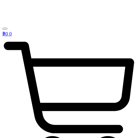
฿
0
0