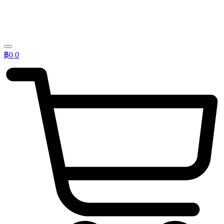
฿
0
0