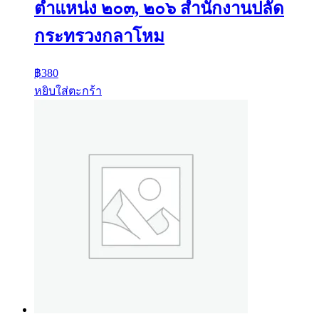
ตำแหน่ง ๒๐๓, ๒๐๖ สำนักงานปลัด
กระทรวงกลาโหม
฿
380
หยิบใส่ตะกร้า