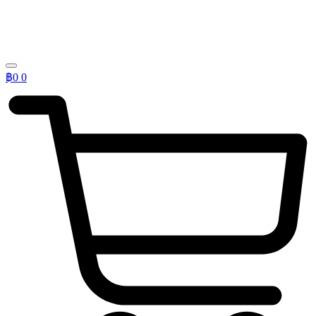
฿
0
0