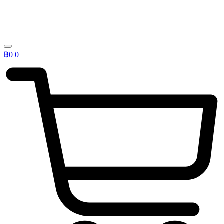
฿
0
0