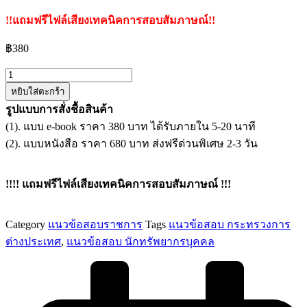
!!แถมฟรีไฟล์เสียงเทคนิคการสอบสัมภาษณ์!!
฿
380
จำนวน
หยิบใส่ตะกร้า
แนว
รูปแบบการสั่งชื้อสินค้า
ข้อสอบ
(1). แบบ e-book ราคา 380 บาท ได้รับภายใน 5-20 นาที
นัก
(2). แบบหนังสือ ราคา 680 บาท ส่งฟรีด่วนพิเศษ 2-3 วัน
ทรัพยากร
บุคคล
ปฏิบัติ
!!!! แถมฟรีไฟล์เสียงเทคนิคการสอบสัมภาษณ์ !!!
การ
กระทรวง
Category
แนวข้อสอบราชการ
Tags
แนวข้อสอบ กระทรวงการ
การ
ต่างประเทศ
,
แนวข้อสอบ นักทรัพยากรบุคคล
ต่าง
ประเทศ
ชิ้น