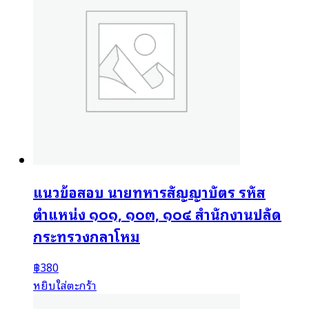
แนวข้อสอบ นายทหารสัญญาบัตร รหัส
ตำแหน่ง ๑๐๑, ๑๐๓, ๑๐๔ สำนักงานปลัด
กระทรวงกลาโหม
฿
380
หยิบใส่ตะกร้า