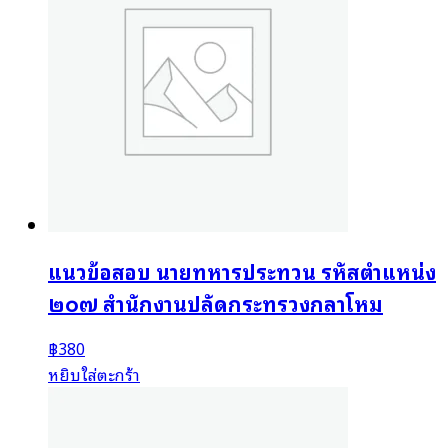
แนวข้อสอบ นายทหารประทวน รหัสตำแหน่ง
๒๐๗ สำนักงานปลัดกระทรวงกลาโหม
฿
380
หยิบใส่ตะกร้า