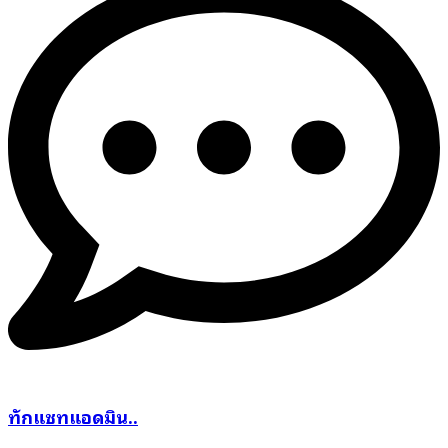
ทักแชทแอดมิน..