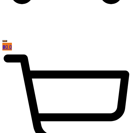
฿
0
0