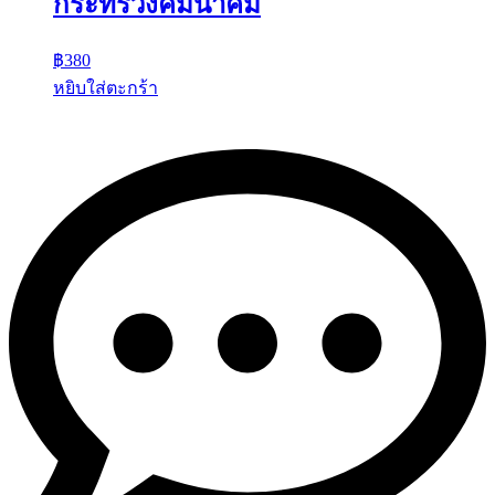
กระทรวงคมนาคม
฿
380
หยิบใส่ตะกร้า