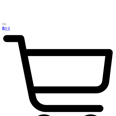
฿
0
0