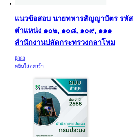
แนวข้อสอบ นายทหารสัญญาบัตร รหัส
ตำแหน่ง ๑๐๒, ๑๐๘, ๑๐๙, ๑๑๑
สำนักงานปลัดกระทรวงกลาโหม
฿
380
หยิบใส่ตะกร้า