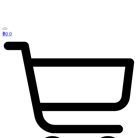
฿
0
0