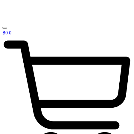
฿
0
0