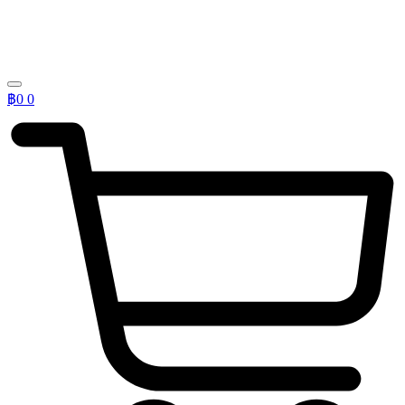
฿
0
0