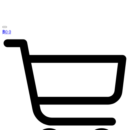
฿
0
0