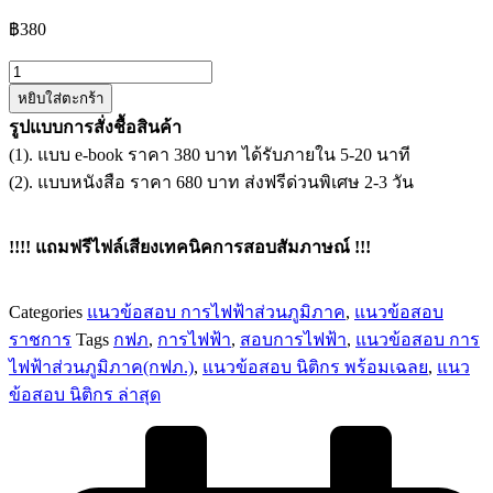
฿
380
จำนวน
หยิบใส่ตะกร้า
แนว
รูปแบบการสั่งชื้อสินค้า
ข้อสอบ
(1). แบบ e-book ราคา 380 บาท ได้รับภายใน 5-20 นาที
นิติกร
(2). แบบหนังสือ ราคา 680 บาท ส่งฟรีด่วนพิเศษ 2-3 วัน
การ
ไฟฟ้า
ส่วน
!!!! แถมฟรีไฟล์เสียงเทคนิคการสอบสัมภาษณ์ !!!
ภูมิภาค
กฟภ.
Categories
แนวข้อสอบ การไฟฟ้าส่วนภูมิภาค
,
แนวข้อสอบ
ชิ้น
ราชการ
Tags
กฟภ
,
การไฟฟ้า
,
สอบการไฟฟ้า
,
แนวข้อสอบ การ
ไฟฟ้าส่วนภูมิภาค(กฟภ.)
,
แนวข้อสอบ นิติกร พร้อมเฉลย
,
แนว
ข้อสอบ นิติกร ล่าสุด