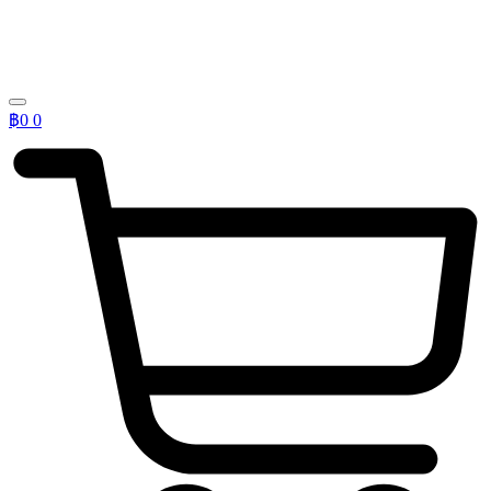
฿
0
0