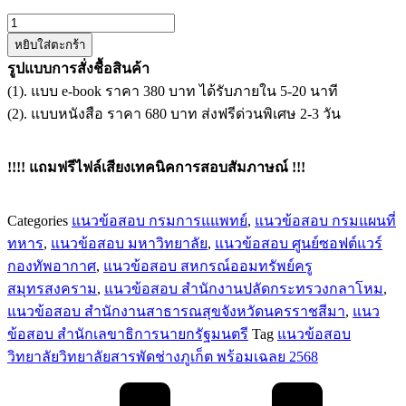
จำนวน
หยิบใส่ตะกร้า
แนว
รูปแบบการสั่งชื้อสินค้า
ข้อสอบ
(1). แบบ e-book ราคา 380 บาท ได้รับภายใน 5-20 นาที
พนักงาน
(2). แบบหนังสือ ราคา 680 บาท ส่งฟรีด่วนพิเศษ 2-3 วัน
บริหาร
ทั่วไป
ครู
!!!! แถมฟรีไฟล์เสียงเทคนิคการสอบสัมภาษณ์ !!!
วิทยาลัย
วิทยาลัย
Categories
แนวข้อสอบ กรมการแแพทย์
,
แนวข้อสอบ กรมแผนที่
สารพัดช่าง
ทหาร
,
แนวข้อสอบ มหาวิทยาลัย
,
แนวข้อสอบ ศูนย์ซอฟต์แวร์
ภูเก็ต
กองทัพอากาศ
,
แนวข้อสอบ สหกรณ์ออมทรัพย์ครู
ชิ้น
สมุทรสงคราม
,
แนวข้อสอบ สำนักงานปลัดกระทรวงกลาโหม
,
แนวข้อสอบ สำนักงานสาธารณสุขจังหวัดนครราชสีมา
,
แนว
ข้อสอบ สำนักเลขาธิการนายกรัฐมนตรี
Tag
แนวข้อสอบ
วิทยาลัยวิทยาลัยสารพัดช่างภูเก็ต พร้อมเฉลย 2568