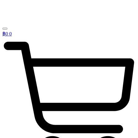
฿
0
0