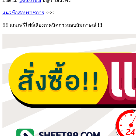
Line id:
@987avduf
มี@ด้วยนะคะ
แนวข้อสอบราชการ
<<<
!!!! แถมฟรีไฟล์เสียงเทคนิคการสอบสัมภาษณ์ !!!