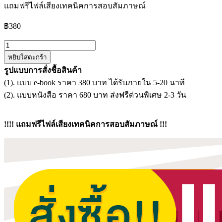
แถมฟรีไฟล์เสียงเทคนิคการสอบสัมภาษณ์
฿
380
จำนวน
หยิบใส่ตะกร้า
แนว
รูปแบบการสั่งชื้อสินค้า
ข้อสอบ
(1). แบบ e-book ราคา 380 บาท ได้รับภายใน 5-20 นาที
นัก
(2). แบบหนังสือ ราคา 680 บาท ส่งฟรีด่วนพิเศษ 2-3 วัน
วิชาการ
ส่ง
เสริม
!!!! แถมฟรีไฟล์เสียงเทคนิคการสอบสัมภาษณ์ !!!
การเกษตร
ปฏิบัติ
การ
กรม
การ
ข้าว
ชิ้น