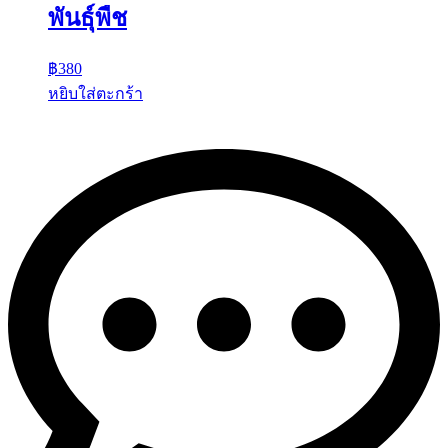
พันธุ์พืช
฿
380
หยิบใส่ตะกร้า