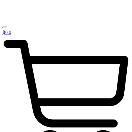
฿
0
0