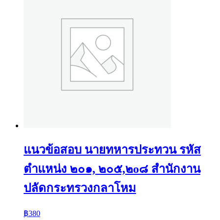
แนวข้อสอบ นายทหารประทวน รหัส
ตำแหน่ง ๒๐๑, ๒๐๕,๒o๘ สำนักงาน
ปลัดกระทรวงกลาโหม
฿
380