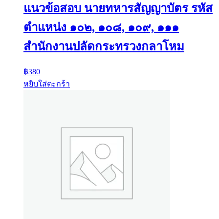
แนวข้อสอบ นายทหารสัญญาบัตร รหัส
ตำแหน่ง ๑๐๒, ๑๐๘, ๑๐๙, ๑๑๑
สำนักงานปลัดกระทรวงกลาโหม
฿
380
หยิบใส่ตะกร้า