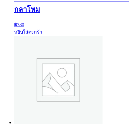
กลาโหม
฿
380
หยิบใส่ตะกร้า