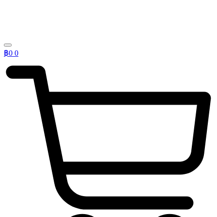
฿
0
0