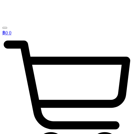
฿
0
0