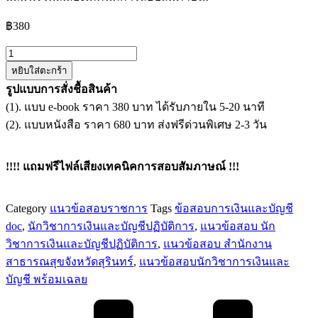
฿
380
จำนวน
หยิบใส่ตะกร้า
แนว
รูปแบบการสั่งชื้อสินค้า
ข้อสอบ
(1). แบบ e-book ราคา 380 บาท ได้รับภายใน 5-20 นาที
นัก
(2). แบบหนังสือ ราคา 680 บาท ส่งฟรีด่วนพิเศษ 2-3 วัน
วิชาการ
เงิน
และ
!!!! แถมฟรีไฟล์เสียงเทคนิคการสอบสัมภาษณ์ !!!
บัญชี
สำนักงาน
Category
แนวข้อสอบราชการ
Tags
ข้อสอบการเงินและบัญชี
สาธารณสุข
doc
,
นักวิชาการเงินและบัญชีปฏิบัติการ
,
แนวข้อสอบ นัก
จังหวัด
วิชาการเงินและบัญชีปฏิบัติการ
,
แนวข้อสอบ สำนักงาน
สุรินทร์
สาธารณสุขจังหวัดสุรินทร์
,
แนวข้อสอบนักวิชาการเงินและ
ชิ้น
บัญชี พร้อมเฉลย