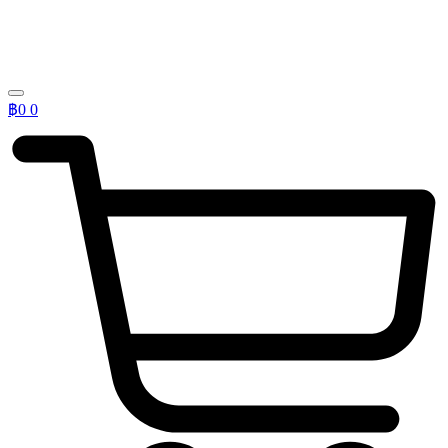
฿
0
0