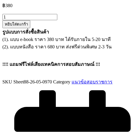
฿
380
จำนวน
หยิบใส่ตะกร้า
แนว
รูปแบบการสั่งชื้อสินค้า
ข้อสอบ
(1). แบบ e-book ราคา 380 บาท ได้รับภายใน 5-20 นาที
เจ้า
(2). แบบหนังสือ ราคา 680 บาท ส่งฟรีด่วนพิเศษ 2-3 วัน
หน้าที่
บริหาร
งาน
!!!! แถมฟรีไฟล์เสียงเทคนิคการสอบสัมภาษณ์ !!!
ทั่วไป
มหาวิทยาลัย
SKU
Sheet88-26-05-0970
Category
แนวข้อสอบราชการ
ราชภัฏ
สุราษฎร์ธานี
ชิ้น