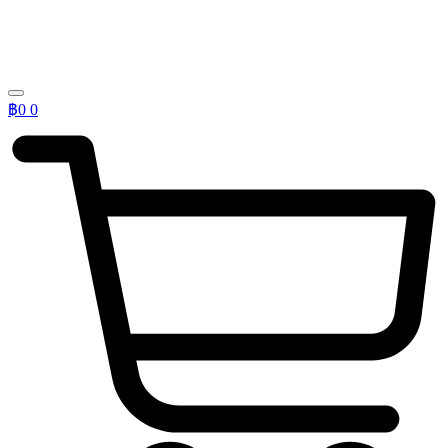
฿
0
0