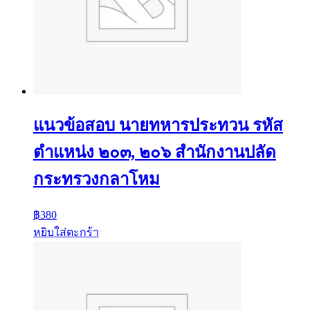
แนวข้อสอบ นายทหารประทวน รหัส
ตำแหน่ง ๒๐๓, ๒๐๖ สำนักงานปลัด
กระทรวงกลาโหม
฿
380
หยิบใส่ตะกร้า