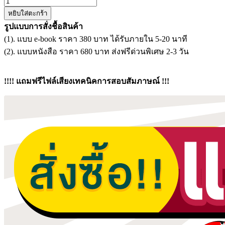
จำนวน
หยิบใส่ตะกร้า
แนว
รูปแบบการสั่งชื้อสินค้า
ข้อสอบ
(1). แบบ e-book ราคา 380 บาท ได้รับภายใน 5-20 นาที
เจ้า
(2). แบบหนังสือ ราคา 680 บาท ส่งฟรีด่วนพิเศษ 2-3 วัน
หน้าที่
บริหาร
งาน
!!!! แถมฟรีไฟล์เสียงเทคนิคการสอบสัมภาษณ์ !!!
ทั่วไป
มหาวิทยาลัย
ราชภัฏ
สุราษฎร์ธานี
ชิ้น