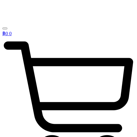
฿
0
0