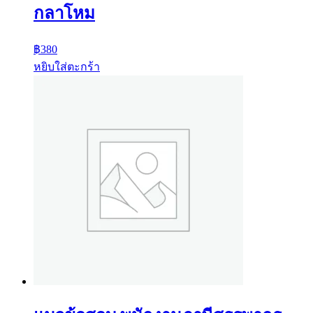
กลาโหม
฿
380
หยิบใส่ตะกร้า