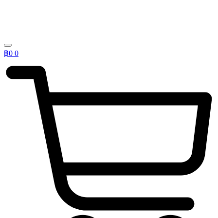
฿
0
0