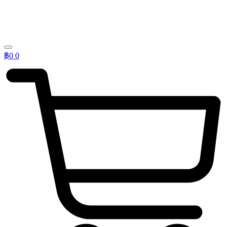
฿
0
0