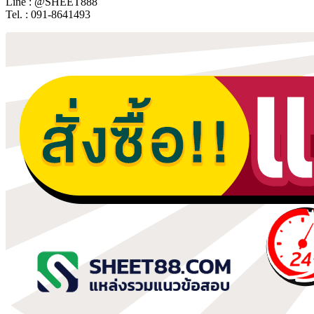
Line : @SHEET888
Tel. : 091-8641493