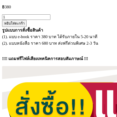
฿
380
จำนวน
หยิบใส่ตะกร้า
แนว
รูปแบบการสั่งชื้อสินค้า
ข้อสอบ
(1). แบบ e-book ราคา 380 บาท ได้รับภายใน 5-20 นาที
พนักงาน
(2). แบบหนังสือ ราคา 680 บาท ส่งฟรีด่วนพิเศษ 2-3 วัน
ขับ
รถยนต์
กรม
!!!! แถมฟรีไฟล์เสียงเทคนิคการสอบสัมภาษณ์ !!!
ธนารักษ์
ชิ้น