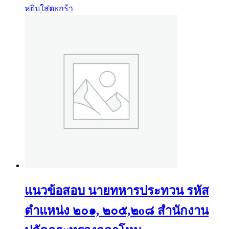
หยิบใส่ตะกร้า
แนวข้อสอบ นายทหารประทวน รหัส
ตำแหน่ง ๒๐๑, ๒๐๕,๒o๘ สำนักงาน