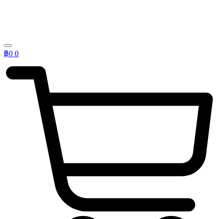
฿
0
0