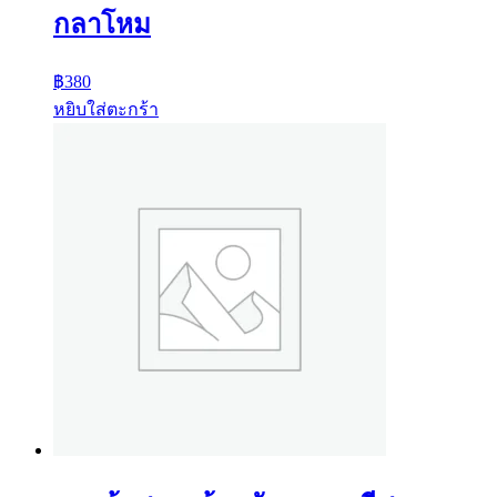
กลาโหม
฿
380
หยิบใส่ตะกร้า