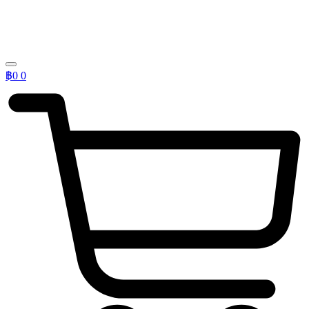
฿
0
0