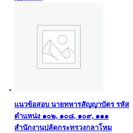
แนวข้อสอบ นายทหารสัญญาบัตร รหัส
ตำแหน่ง ๑๐๒, ๑๐๘, ๑๐๙, ๑๑๑
สำนักงานปลัดกระทรวงกลาโหม