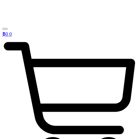
฿
0
0