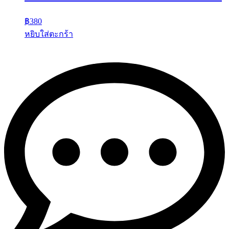
฿
380
หยิบใส่ตะกร้า