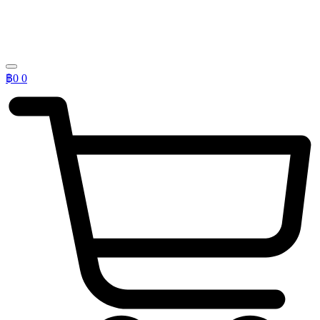
฿
0
0