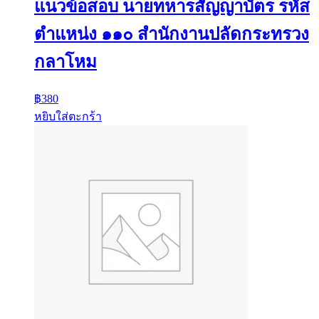
แนวข้อสอบ นายทหารสัญญาบัตร รหัส
ตำแหน่ง ๑๑๐ สำนักงานปลัดกระทรวง
กลาโหม
฿
380
หยิบใส่ตะกร้า