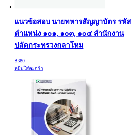
แนวข้อสอบ นายทหารสัญญาบัตร รหัส
ตำแหน่ง ๑๐๑, ๑๐๓, ๑๐๔ สำนักงาน
ปลัดกระทรวงกลาโหม
฿
380
หยิบใส่ตะกร้า