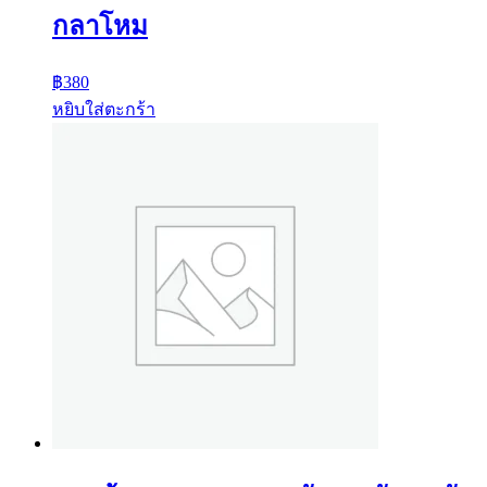
กลาโหม
฿
380
หยิบใส่ตะกร้า