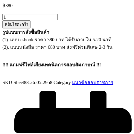
฿
380
จำนวน
หยิบใส่ตะกร้า
แนว
รูปแบบการสั่งชื้อสินค้า
ข้อสอบ
(1). แบบ e-book ราคา 380 บาท ได้รับภายใน 5-20 นาที
เจ้า
(2). แบบหนังสือ ราคา 680 บาท ส่งฟรีด่วนพิเศษ 2-3 วัน
พนักงาน
อาชีว
บำบัด
!!!! แถมฟรีไฟล์เสียงเทคนิคการสอบสัมภาษณ์ !!!
กรม
พัฒนา
SKU
Sheet88-26-05-2958
Category
แนวข้อสอบราชการ
สังคม
และ
สวัสดิการ
ชิ้น