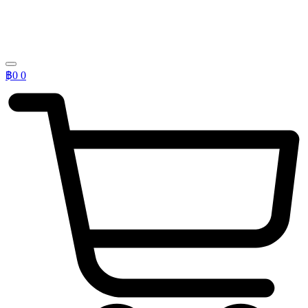
฿
0
0