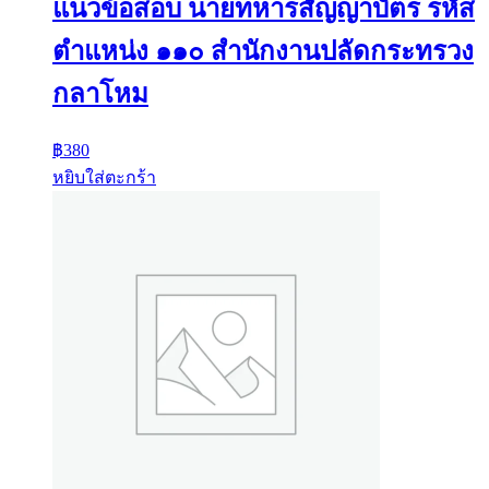
แนวข้อสอบ นายทหารสัญญาบัตร รหัส
ตำแหน่ง ๑๑๐ สำนักงานปลัดกระทรวง
กลาโหม
฿
380
หยิบใส่ตะกร้า