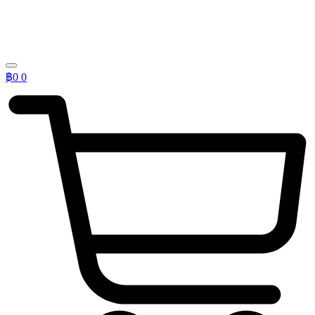
฿
0
0