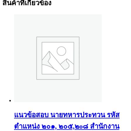
สินค้าที่เกี่ยวข้อง
แนวข้อสอบ นายทหารประทวน รหัส
ตำแหน่ง ๒๐๑, ๒๐๕,๒o๘ สำนักงาน