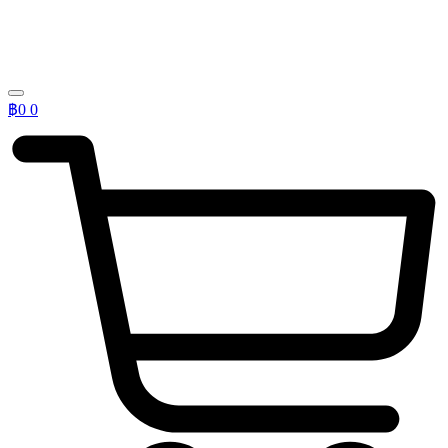
฿
0
0