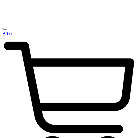
฿
0
0