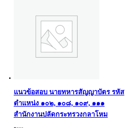
แนวข้อสอบ นายทหารสัญญาบัตร รหัส
ตำแหน่ง ๑๐๒, ๑๐๘, ๑๐๙, ๑๑๑
สำนักงานปลัดกระทรวงกลาโหม