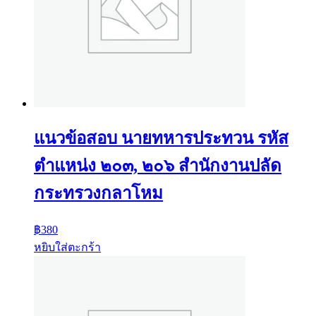
แนวข้อสอบ นายทหารประทวน รหัส
ตำแหน่ง ๒๐๓, ๒๐๖ สำนักงานปลัด
กระทรวงกลาโหม
฿
380
หยิบใส่ตะกร้า