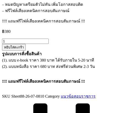
– หมดปัญหาเตรียมตัวไม่ทัน เพิ่มโอกาสสอบติด
– ฟรีไฟล์เสียงเทคนิคการสอบสัมภาษณ์
!!!! แถมฟรีไฟล์เสียงเทคนิคการสอบสัมภาษณ์ !!!
฿
380
จำนวน
หยิบใส่ตะกร้า
แนว
รูปแบบการสั่งชื้อสินค้า
ข้อสอบ
(1). แบบ e-book ราคา 380 บาท ได้รับภายใน 5-20 นาที
เจ้า
(2). แบบหนังสือ ราคา 680 บาท ส่งฟรีด่วนพิเศษ 2-3 วัน
หน้าที่
พัฒนา
นวัตกรรม
!!!! แถมฟรีไฟล์เสียงเทคนิคการสอบสัมภาษณ์ !!!
โรงงาน
ไพ่
SKU
Sheet88-26-07-0810
Category
แนวข้อสอบราชการ
กรม
สรรพ
สามิต