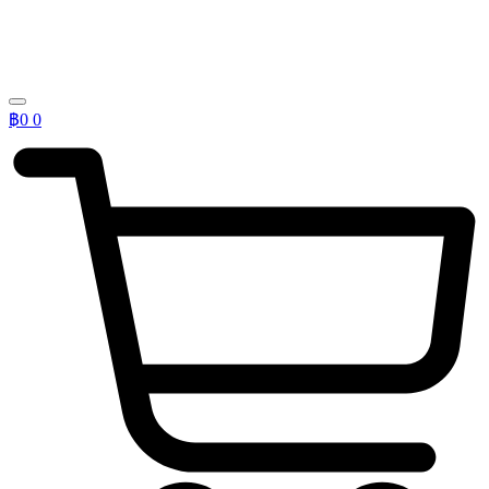
฿
0
0